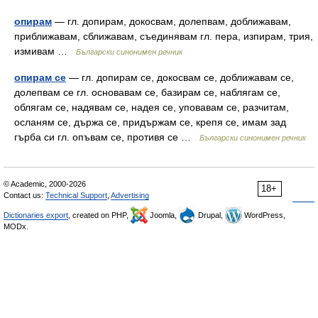
опирам
— гл. допирам, докосвам, долепвам, доближавам,
приближавам, сближавам, съединявам гл. пера, изпирам, трия,
измивам …
Български синонимен речник
опирам се
— гл. допирам се, докосвам се, доближавам се,
долепвам се гл. основавам се, базирам се, наблягам се,
облягам се, надявам се, надея се, уповавам се, разчитам,
осланям се, държа се, придържам се, крепя се, имам зад
гърба си гл. опъвам се, противя се …
Български синонимен речник
© Academic, 2000-2026
18+
Contact us:
Technical Support
,
Advertising
Dictionaries export
, created on PHP,
Joomla,
Drupal,
WordPress,
MODx.