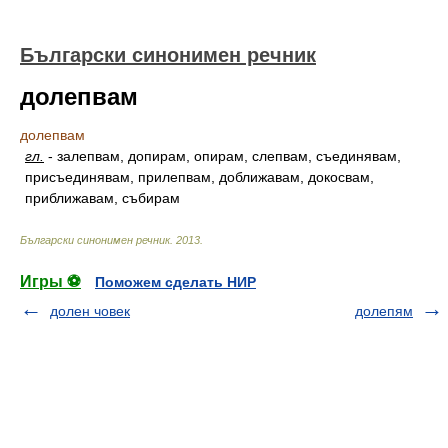
Български синонимен речник
долепвам
долепвам
гл.
-
залепвам, допирам, опирам, слепвам, съединявам,
присъединявам, прилепвам, доближавам, докосвам,
приближавам, събирам
Български синонимен речник
.
2013
.
Игры ⚽
Поможем сделать НИР
долен човек
долепям