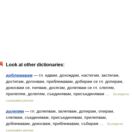
Look at other dictionaries:
доближавам
— гл. идвам, дохождам, настигам, застигам,
достигам, догонвам, приближавам, добирам се гл. допирам,
докосвам се, пипвам, досягам, долепвам се гл. слепям,
прилепям, долепям, съединявам, присъединявам …
Български
синонимен речник
долепям
— гл. долепвам, залепвам, допирам, опирам,
слепвам, съединявам, присъединявам, прилепвам,
доближавам, докосвам, приближавам, събирам …
Български
синонимен речник